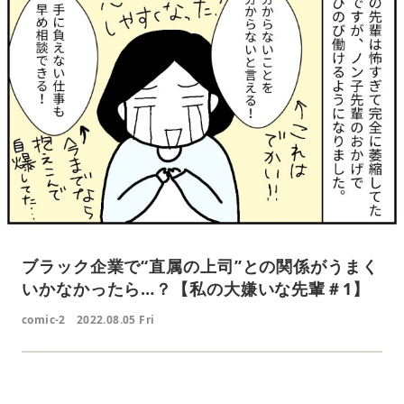
ブラック企業で“直属の上司”との関係がうまく
いかなかったら…？【私の大嫌いな先輩＃1】
comic-2
2022.08.05 Fri
L
o
/