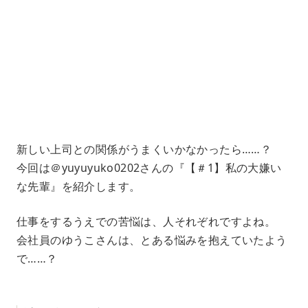
U
a
n
d
m
e
u
d
t
:
e
4
5
.
3
3
%
新しい上司との関係がうまくいかなかったら……？
今回は＠yuyuyuko0202さんの『【＃1】私の大嫌い
な先輩』を紹介します。
仕事をするうえでの苦悩は、人それぞれですよね。
会社員のゆうこさんは、とある悩みを抱えていたよう
で……？