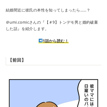
M
結婚間近に彼氏の本性を知ってしまったら……？
u
t
e
＠umi.comicさんの『【＃9】トンデモ男と婚約破棄
した話』を紹介します。
1話から読む！
【前回】