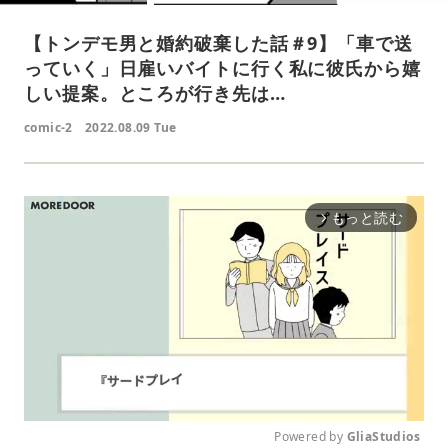
【トンデモ男と婚約破棄した話＃9】「車で送
っていく」日雇いバイトに行く私に彼氏から嬉
しい提案。ところが行き先は…
comic-2
2022.08.09 Tue
もっと読む
arrow_forward_ios
Powered by 
GliaStudios