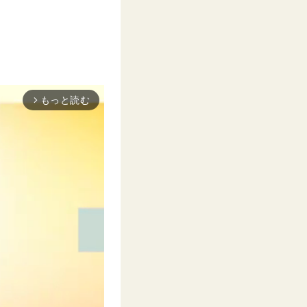
もっと読む
arrow_forward_ios