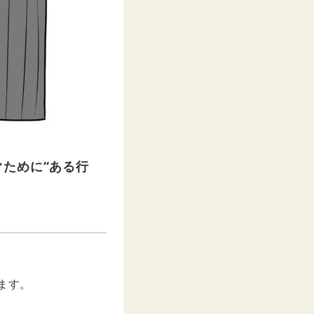
ために“ある行
します。