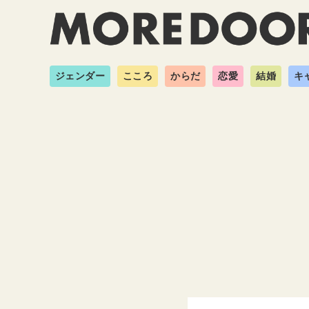
ジェンダー
こころ
からだ
恋愛
結婚
キ