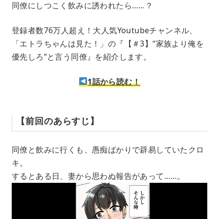
同僚にしつこく飲みに誘われたら……？
u
t
e
登録者数76万人超え！大人気Youtubeチャンネル、
「エトラちゃんは見た！」の『【＃3】“家族より俺を
優先しろ”と言う同僚』を紹介します。
1話から読む！
【前回のあらすじ】
同僚と飲みに行くも、愚痴ばかりで辟易していたクロ
キ。
するとある日、妻から思わぬ報告があって……。