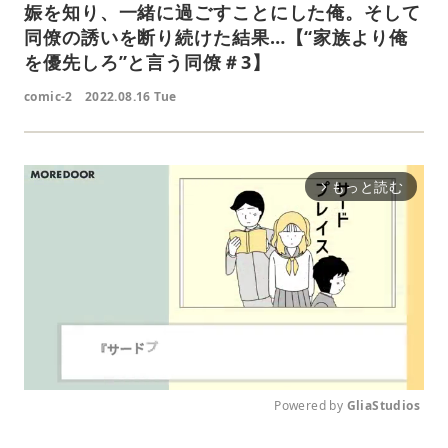
娠を知り、一緒に過ごすことにした俺。そして
同僚の誘いを断り続けた結果…【“家族より俺
を優先しろ”と言う同僚＃3】
comic-2
2022.08.16 Tue
もっと読む
arrow_forward_ios
Powered by 
GliaStudios
M