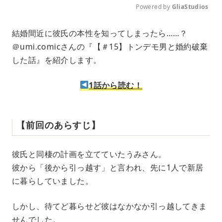
Powered by 
GliaStudios
M
結婚間近に彼氏の本性を知ってしまったら……？
u
＠umi.comicさんの『【＃15】トンデモ男と婚約破棄
t
e
した話』を紹介します。
1話から読む！
【前回のあらすじ】
彼氏と同棲の計画を立てていたうみさん。
彼から「後から引っ越す」と言われ、先に1人で新居
に暮らしていました。
しかし、待てど暮らせど彼はなかなか引っ越してきま
せんでした。