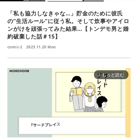
「私も協力しなきゃな…」貯金のために彼氏
の“生活ルール”に従う私。そして炊事やアイロ
ンがけを頑張ってみた結果…【トンデモ男と婚
約破棄した話＃15】
comic-2
2023.11.20 Mon
もっと読む
arrow_forward_ios