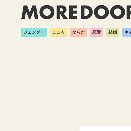
ジェンダー
こころ
からだ
恋愛
結婚
キ