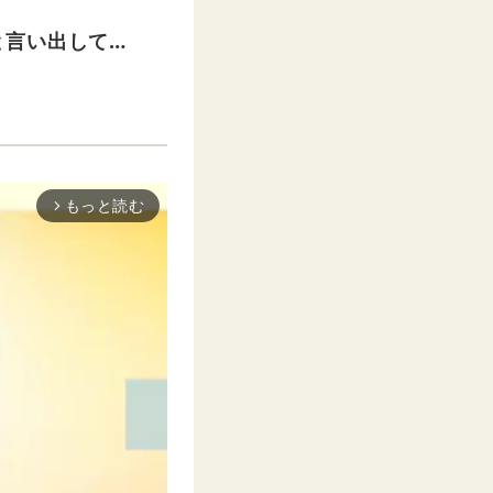
と言い出して…
もっと読む
arrow_forward_ios