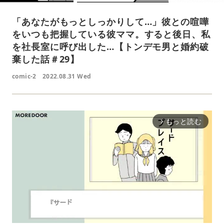
「あなたがもっとしっかりして…」彼との喧嘩
をいつも把握している彼ママ。すると後日、私
を社長室に呼び出した…【トンデモ男と婚約破
棄した話＃29】
comic-2
2022.08.31 Wed
もっと読む
arrow_forward_ios