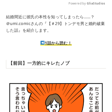
Powered by 
GliaStudios
M
結婚間近に彼氏の本性を知ってしまったら……？
u
＠umi.comicさんの『【＃29】トンデモ男と婚約破棄
t
e
した話』を紹介します。
1話から読む！
【前回】一方的にキレたノブ