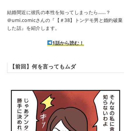
M
結婚間近に彼氏の本性を知ってしまったら……？
u
＠umi.comicさんの『【＃38】トンデモ男と婚約破棄
t
e
した話』を紹介します。
1話から読む！
【前回】何を言ってもムダ