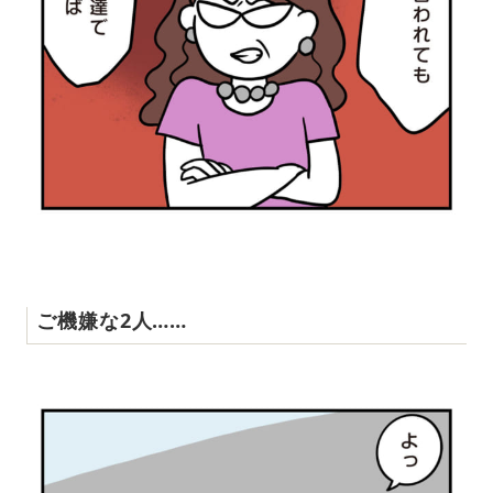
ご機嫌な2人……