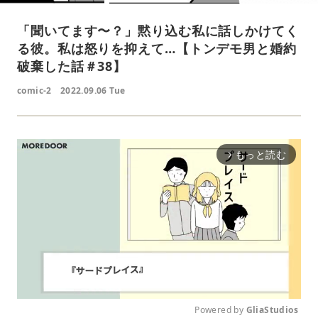
「聞いてます〜？」黙り込む私に話しかけてく
る彼。私は怒りを抑えて…【トンデモ男と婚約
破棄した話＃38】
comic-2
2022.09.06 Tue
もっと読む
arrow_forward_ios
Powered by 
GliaStudios