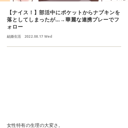
【ナイス！】部活中にポケットからナプキンを
落としてしまったが…→華麗な連携プレーでフ
ォロー
結婚生活
2022.08.17 Wed
L
o
/
U
a
n
d
m
e
u
d
t
:
e
4
1
.
2
1
%
女性特有の生理の大変さ。