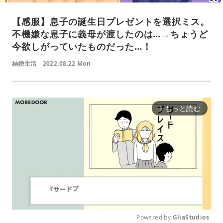
【感服】息子の誕生日プレゼントを選択ミス。
不機嫌な息子に義母が渡したのは…→ちょうど
今欲しがっていたものだった…！
結婚生活
2022.08.22 Mon
もっと読む
arrow_forward_ios
Powered by 
GliaStudios