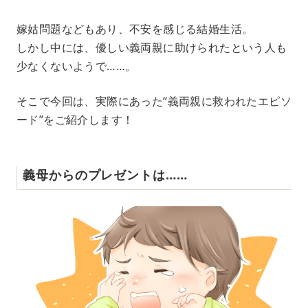
M
嫁姑問題などもあり、不安を感じる結婚生活。
u
しかし中には、優しい義両親に助けられたという人も
t
e
少なくないようで……。
そこで今回は、実際にあった“義両親に救われたエピソ
ード”をご紹介します！
義母からのプレゼントは……