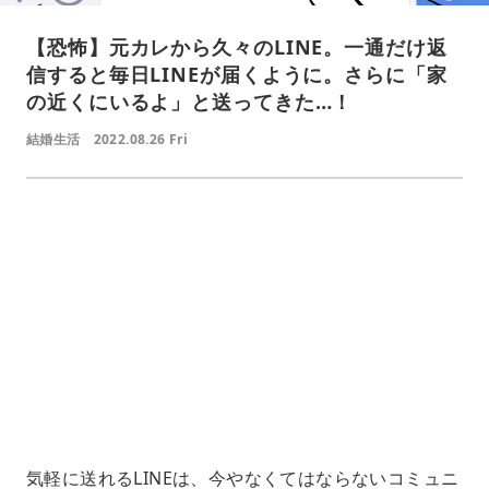
【恐怖】元カレから久々のLINE。一通だけ返
信すると毎日LINEが届くように。さらに「家
の近くにいるよ」と送ってきた…！
結婚生活
2022.08.26 Fri
L
o
/
U
a
n
d
m
e
u
d
t
:
e
7
4
.
1
8
%
気軽に送れるLINEは、今やなくてはならないコミュニ