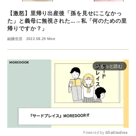
【激怒】里帰り出産後「孫を見せにこなかっ
た」と義母に無視された…→私「何のための里
帰りですか？」
結婚生活
2022.08.29 Mon
もっと読む
arrow_forward_ios
Powered by 
GliaStudios