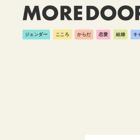
ジェンダー
こころ
からだ
恋愛
結婚
キ