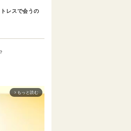
ストレスで会うの
？
もっと読む
arrow_forward_ios