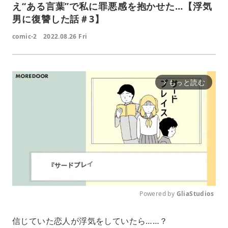
え“ある言葉”で私に罪悪感を抱かせた…【浮気
男に復讐した話＃3】
comic-2
2022.08.26 Fri
もっと読む
arrow_forward_ios
Powered by 
GliaStudios
M
信じていた恋人が浮気をしていたら……？
u