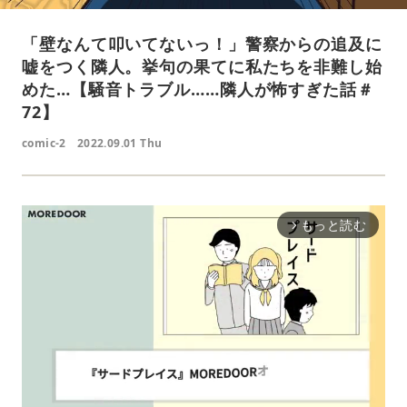
「壁なんて叩いてないっ！」警察からの追及に
嘘をつく隣人。挙句の果てに私たちを非難し始
めた…【騒音トラブル……隣人が怖すぎた話＃
72】
comic-2
2022.09.01 Thu
もっと読む
arrow_forward_ios