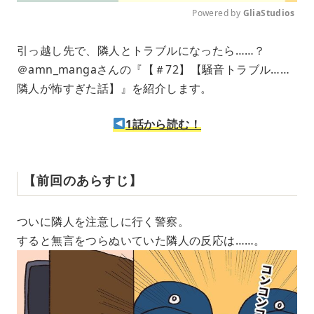
Powered by 
GliaStudios
M
引っ越し先で、隣人とトラブルになったら……？
u
＠amn_mangaさんの『【＃72】【騒音トラブル……
t
e
隣人が怖すぎた話】』を紹介します。
1話から読む！
【前回のあらすじ】
ついに隣人を注意しに行く警察。
すると無言をつらぬいていた隣人の反応は……。