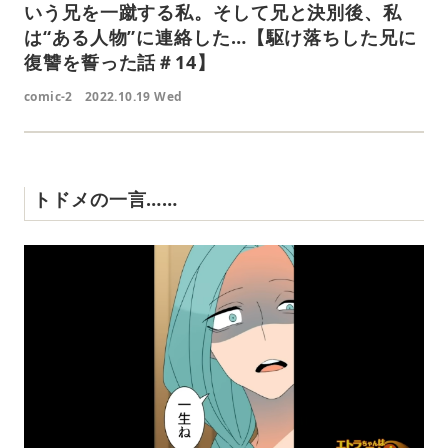
いう兄を一蹴する私。そして兄と決別後、私
は“ある人物”に連絡した…【駆け落ちした兄に
復讐を誓った話＃14】
comic-2
2022.10.19 Wed
トドメの一言……