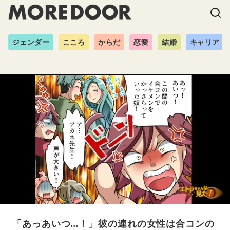
ジェンダー
こころ
からだ
恋愛
結婚
キャリア
「あっあいつ…！」彼の連れの女性は合コンの