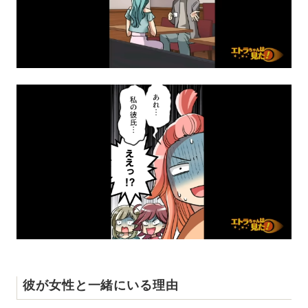
彼が女性と一緒にいる理由