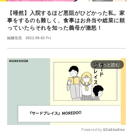
【唖然】入院するほど悪阻がひどかった私。家
事をするのも難しく、食事はお弁当や総菜に頼
っていたらそれを知った義母が激怒！
結婚生活
2022.09.02 Fri
もっと読む
arrow_forward_ios
Powered by 
GliaStudios