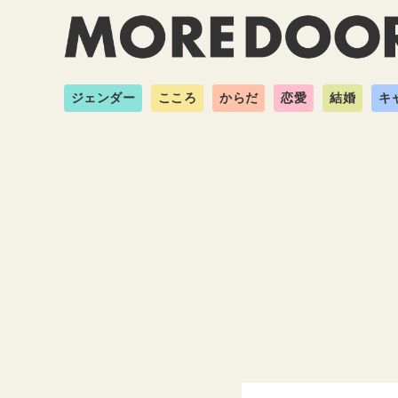
ジェンダー
こころ
からだ
恋愛
結婚
キ