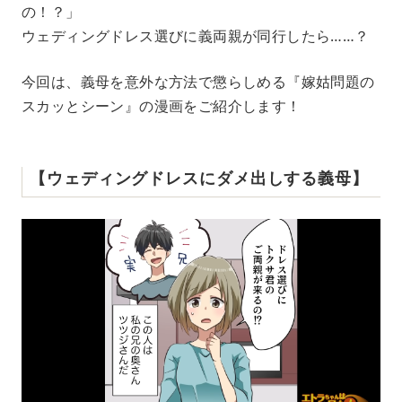
の！？」
t
e
ウェディングドレス選びに義両親が同行したら……？
今回は、義母を意外な方法で懲らしめる『嫁姑問題の
スカッとシーン』の漫画をご紹介します！
【ウェディングドレスにダメ出しする義母】