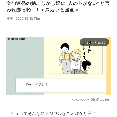
文句連発の姑。しかし姪に”人の心がない”と言
われ赤っ恥…！＜スカッと漫画＞
漫画
2022.10.13 Thu
もっと読む
arrow_forward_ios
Powered by 
GliaStudios
M
「どうしてそんなにイジワルなことばかり言う
u