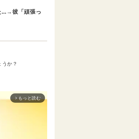
た…→彼「頑張っ
ょうか？
もっと読む
arrow_forward_ios