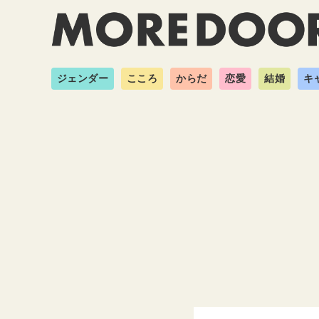
ジェンダー
こころ
からだ
恋愛
結婚
キ