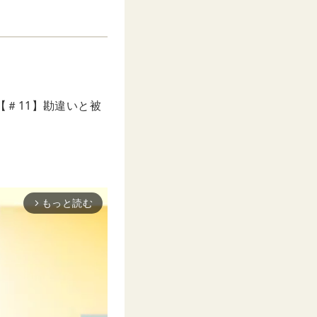
【＃11】勘違いと被
もっと読む
arrow_forward_ios