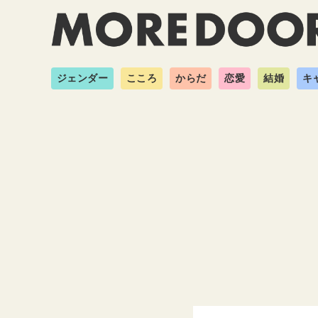
ジェンダー
こころ
からだ
恋愛
結婚
キ