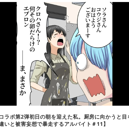
コラボ第2弾初日の朝を迎えた私。厨房に向かうと目
違いと被害妄想で暴走するアルバイト＃11】