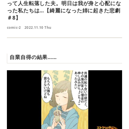
って人生転落した夫。明日は我が身と心配にな
った私たちは…【綺麗になった姉に起きた悲劇
＃8】
comic-2
2022.11.10 Thu
自業自得の結果……