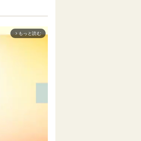
もっと読む
arrow_forward_ios