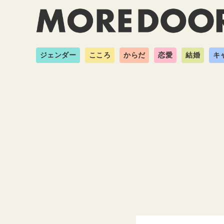
ジェンダー
こころ
からだ
恋愛
結婚
キ