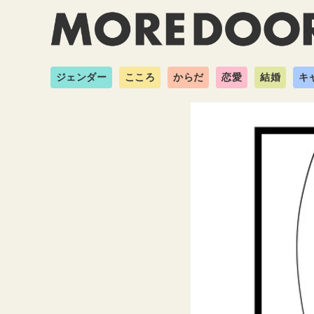
ジェンダー
こころ
からだ
恋愛
結婚
キ