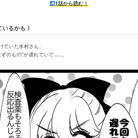
1話から読む！
ているかも！
けていた水村さん。
はずのもの”が遅れていて……。