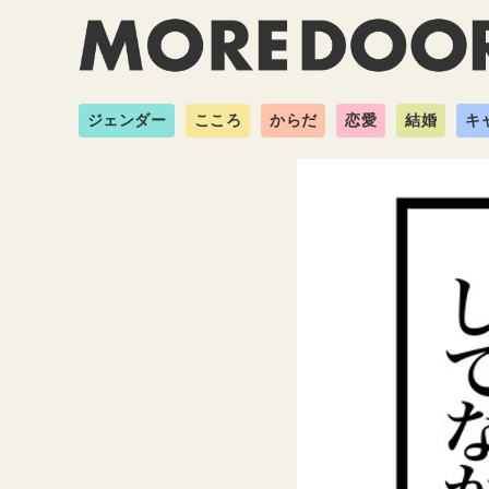
ジェンダー
こころ
からだ
恋愛
結婚
キ