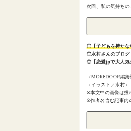
次回、私の気持ちの
◎【子どもを持たな
◎水村さんのブログ
◎【恋愛jpで大人
（MOREDOOR編
（イラスト／水村）
※本文中の画像は投
※作者名含む記事内