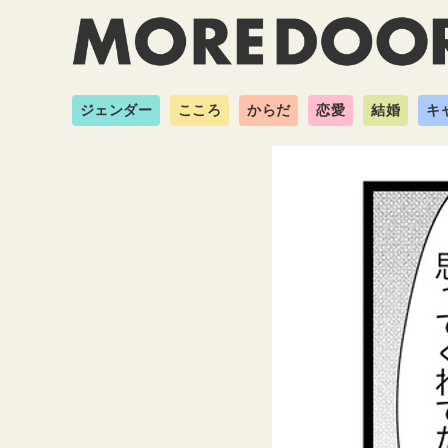
ジェンダー
こころ
からだ
恋愛
結婚
キ