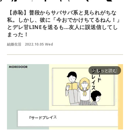
【赤恥】普段からサバサバ系と見られがちな
私。しかし、彼に「今おでかけちてるねん！」
とデレ甘LINEを送るも…友人に誤送信してし
まった！
結婚生活
2022.10.05 Wed
もっと読む
arrow_forward_ios