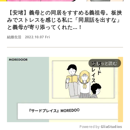
【安堵】義母との同居をすすめる義祖母。板挟
みでストレスを感じる私に「同居話を出すな」
と義母が寄り添ってくれた…！
結婚生活
2022.10.07 Fri
もっと読む
arrow_forward_ios
Powered by 
GliaStudios