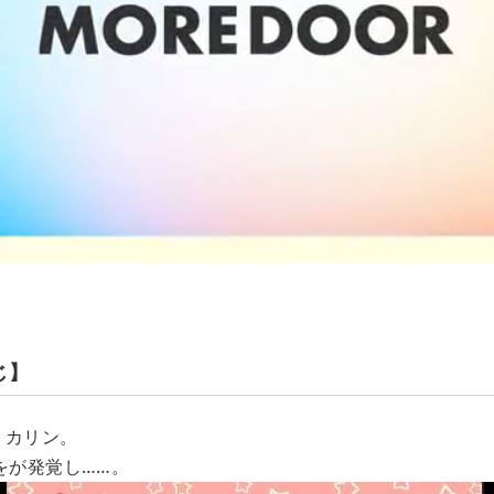
じ】
くカリン。
をが発覚し……。