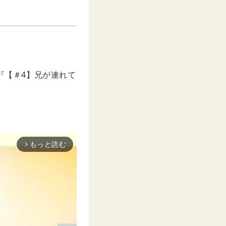
の『【＃4】兄が連れて
もっと読む
arrow_forward_ios