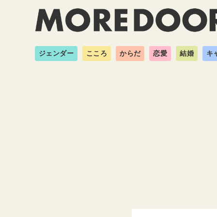
ジェンダー
こころ
からだ
恋愛
結婚
キ