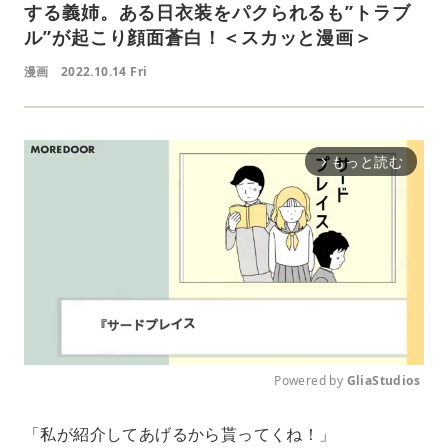
する義姉。ある日衣装をパクられるも”トラブ
ル”が起こり顔面蒼白！＜スカッと漫画＞
漫画
2022.10.14 Fri
もっと読む
arrow_forward_ios
Powered by 
GliaStudios
M
「私が紹介してあげるから貰ってくね！」
u