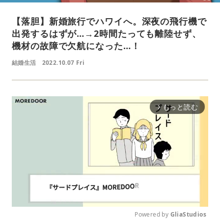
【落胆】新婚旅行でハワイへ。深夜の飛行機で
出発するはずが…→2時間たっても離陸せず、
機材の故障で欠航になった…！
結婚生活
2022.10.07 Fri
もっと読む
arrow_forward_ios
Powered by 
GliaStudios