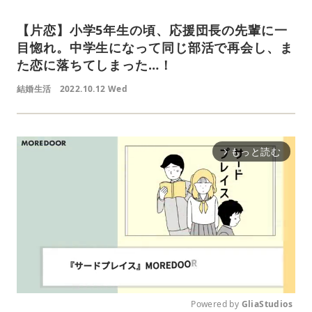
【片恋】小学5年生の頃、応援団長の先輩に一
目惚れ。中学生になって同じ部活で再会し、ま
た恋に落ちてしまった…！
結婚生活
2022.10.12 Wed
もっと読む
arrow_forward_ios
Powered by 
GliaStudios