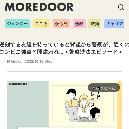
ジェンダー
こころ
からだ
恋愛
結婚
キャリア
遅刻する友達を待っていると背後から警察が。近く
コンビニ強盗と間違われ…＜警察沙汰エピソード＞
結婚生活
2022.10.19 Wed
もっと読む
arrow_forward_ios