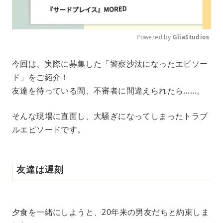
Powered by 
GliaStudios
M
今回は、実際に募集した「警察沙汰になったエピソー
u
ド」をご紹介！
t
e
友達を待っている間、不審者に間違えられたら……。
そんな現場に直面し、大騒ぎになってしまったトラブ
ルエピソードです。
友達は遅刻
夕食を一緒にしようと、20年来の男友だちと約束しま