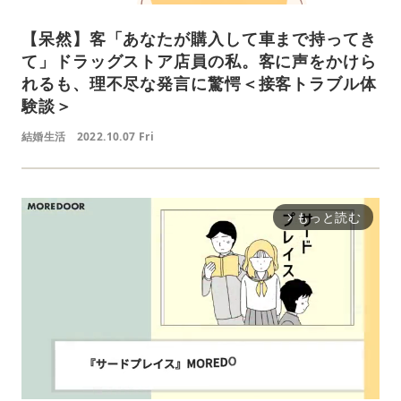
【呆然】客「あなたが購入して車まで持ってき
て」ドラッグストア店員の私。客に声をかけら
れるも、理不尽な発言に驚愕＜接客トラブル体
験談＞
結婚生活
2022.10.07 Fri
もっと読む
arrow_forward_ios