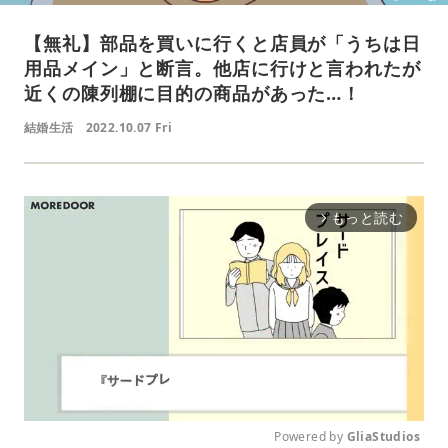
【無礼】部品を買いに行くと店員が「うちは日
用品メイン」と断言。他店に行けと言われたが
近くの陳列棚に目的の商品があった…！
結婚生活
2022.10.07 Fri
もっと読む
arrow_forward_ios
Powered by 
GliaStudios