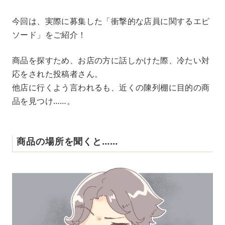
M
今回は、実際に募集した「衝撃的な店員に関するエピ
u
ソード」をご紹介！
t
e
商品を探すため、お店の方に話しかけた際、冷たい対
応をされた投稿者さん。
他店に行くよう言われるも、近くの陳列棚に目的の商
品を見つけ……。
商品の場所を聞くと……