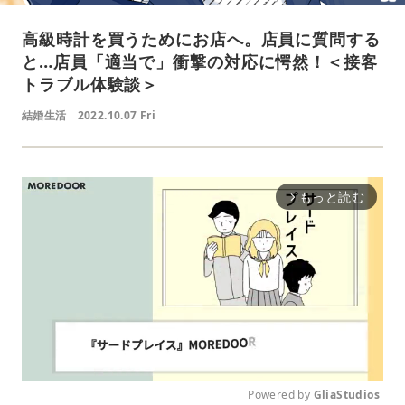
高級時計を買うためにお店へ。店員に質問する
と…店員「適当で」衝撃の対応に愕然！＜接客
トラブル体験談＞
結婚生活
2022.10.07 Fri
もっと読む
arrow_forward_ios
Powered by 
GliaStudios