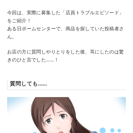
M
今回は、実際に募集した「店員トラブルエピソード」
u
をご紹介！
t
e
ある日ボームセンターで、商品を探していた投稿者さ
ん。
お店の方に質問しやりとりをした後、耳にしたのは驚
きのひと言でした……！
質問しても……