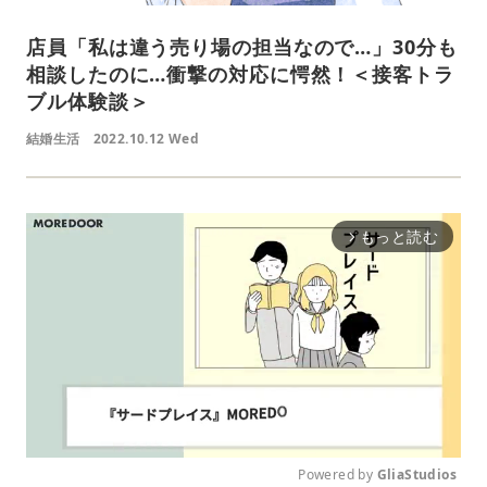
店員「私は違う売り場の担当なので…」30分も
相談したのに…衝撃の対応に愕然！＜接客トラ
ブル体験談＞
結婚生活
2022.10.12 Wed
もっと読む
arrow_forward_ios
Powered by 
GliaStudios