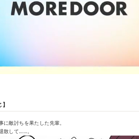
じ】
事に敵討ちを果たした先輩。
退散して……。