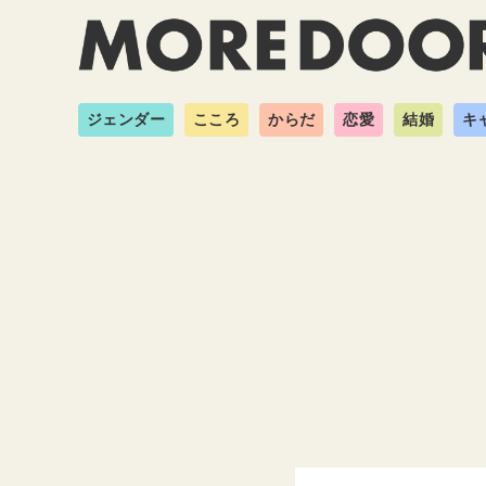
ジェンダー
こころ
からだ
恋愛
結婚
キ