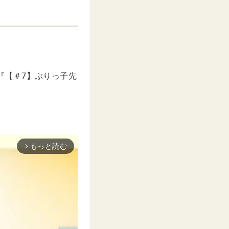
『【＃7】ぶりっ子先
もっと読む
arrow_forward_ios