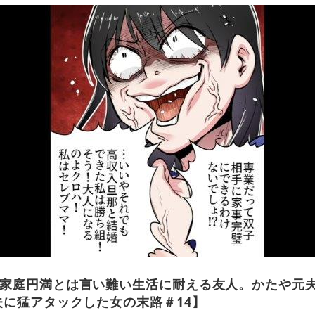
家庭円満とは言い難い生活に耐える友人。かたや元夫
夫に猛アタックした女の末路＃14】