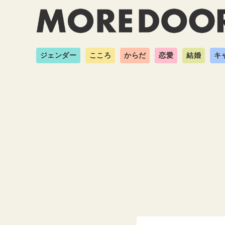
ジェンダー
こころ
からだ
恋愛
結婚
キ