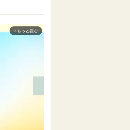
もっと読む
arrow_forward_ios