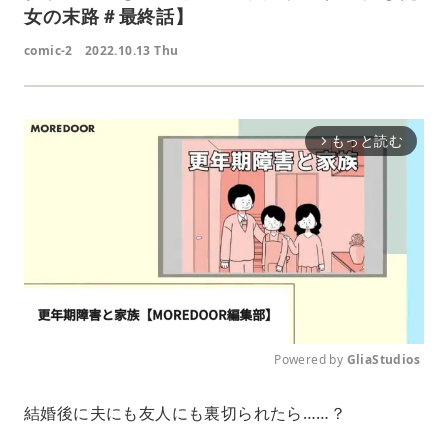
女の末路＃最終話】
comic-2
2022.10.13 Thu
もっと読む
arrow_forward_ios
Powered by 
GliaStudios
M
結婚後に夫にも友人にも裏切られたら……？
u
t