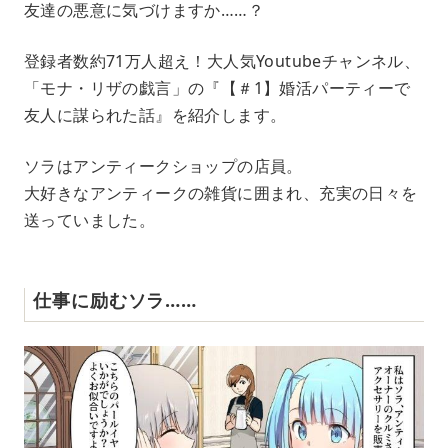
友達の悪意に気づけますか……？
u
t
e
登録者数約71万人超え！大人気Youtubeチャンネル、
「モナ・リザの戯言」の『【＃1】婚活パーティーで
友人に謀られた話』を紹介します。
ソラはアンティークショップの店員。
大好きなアンティークの雑貨に囲まれ、充実の日々を
送っていました。
仕事に励むソラ……