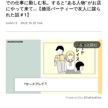
での仕事に勤しむ私。すると“ある人物”がお店
にやって来て…【婚活パーティーで友人に謀ら
れた話＃1】
comic-2
2022.10.25 Tue
もっと読む
arrow_forward_ios
Powered by 
GliaStudios
M