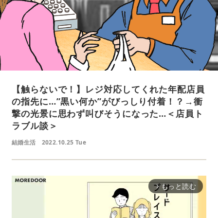
【触らないで！】レジ対応してくれた年配店員
の指先に…”黒い何か”がびっしり付着！？→衝
撃の光景に思わず叫びそうになった…＜店員ト
ラブル談＞
結婚生活
2022.10.25 Tue
もっと読む
arrow_forward_ios