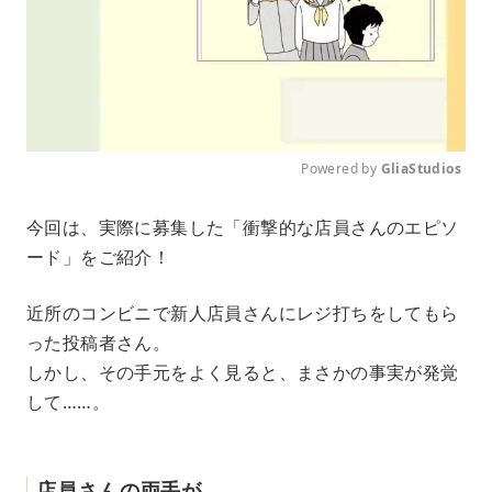
Powered by 
GliaStudios
M
今回は、実際に募集した「衝撃的な店員さんのエピソ
u
ード」をご紹介！
t
e
近所のコンビニで新人店員さんにレジ打ちをしてもら
った投稿者さん。
しかし、その手元をよく見ると、まさかの事実が発覚
して……。
店員さんの両手が……