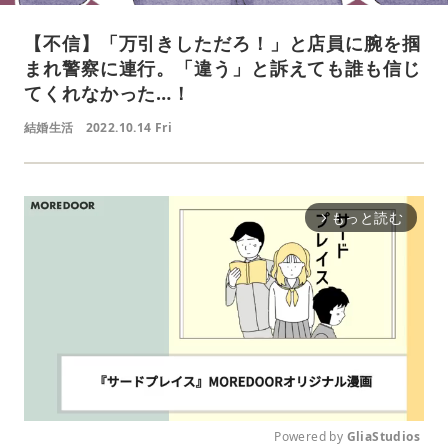
【不信】「万引きしただろ！」と店員に腕を掴
まれ警察に連行。「違う」と訴えても誰も信じ
てくれなかった…！
結婚生活
2022.10.14 Fri
もっと読む
arrow_forward_ios
Powered by 
GliaStudios