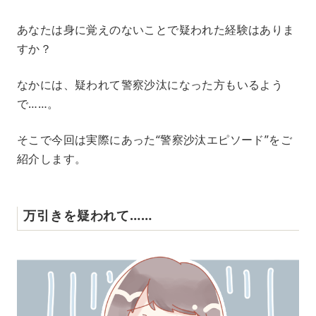
M
あなたは身に覚えのないことで疑われた経験はありま
u
すか？
t
e
なかには、疑われて警察沙汰になった方もいるよう
で……。
そこで今回は実際にあった“警察沙汰エピソード”をご
紹介します。
万引きを疑われて……