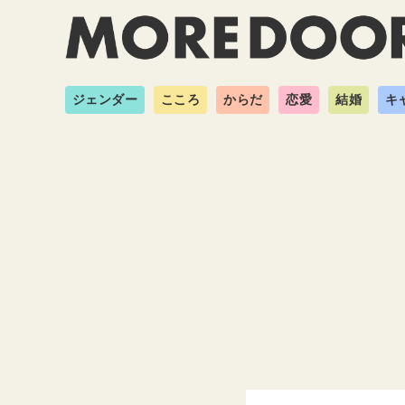
ジェンダー
こころ
からだ
恋愛
結婚
キ