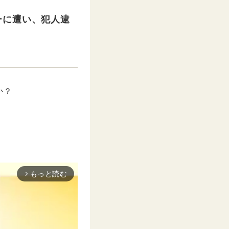
ーに遭い、犯人逮
か？
もっと読む
arrow_forward_ios