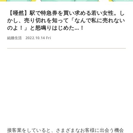
【唖然】駅で特急券を買い求める若い女性。し
かし、売り切れを知って「なんで私に売れない
のよ！」と怒鳴りはじめた…！
結婚生活
2022.10.14 Fri
L
o
/
U
a
n
d
m
e
u
d
t
:
e
4
1
.
2
1
%
接客業をしていると、さまざまなお客様に出会う機会