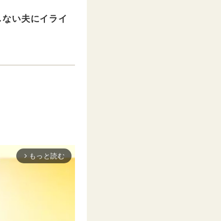
しない夫にイライ
もっと読む
arrow_forward_ios