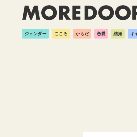
ジェンダー
こころ
からだ
恋愛
結婚
キ