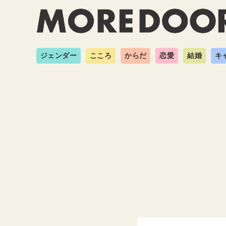
ジェンダー
こころ
からだ
恋愛
結婚
キ