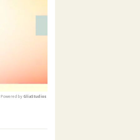
Powered by 
GliaStudios
M
u
t
e