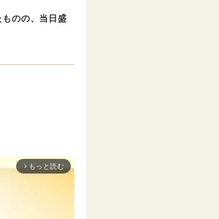
たものの、当日盛
もっと読む
arrow_forward_ios