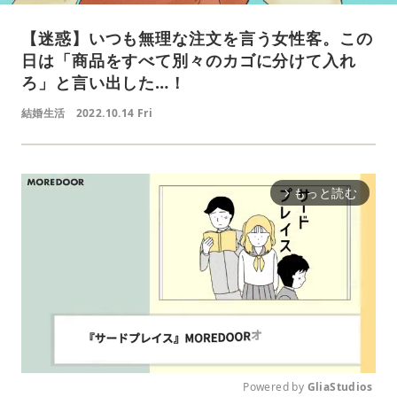
【迷惑】いつも無理な注文を言う女性客。この
日は「商品をすべて別々のカゴに分けて入れ
ろ」と言い出した…！
結婚生活
2022.10.14 Fri
もっと読む
arrow_forward_ios
Powered by 
GliaStudios