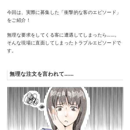
M
今回は、実際に募集した「衝撃的な客のエピソード」
u
をご紹介！
t
e
無理な要求をしてくる客に遭遇してしまったら……。
そんな現場に直面してしまったトラブルエピソードで
す。
無理な注文を言われて……