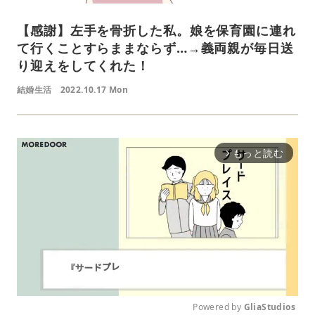
【感謝】左手を骨折した私。娘を保育園に連れ
て行くことすらままならず…→義両親が毎日送
り迎えをしてくれた！
結婚生活
2022.10.17 Mon
もっと読む
arrow_forward_ios
Powered by 
GliaStudios